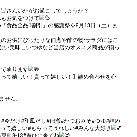
、皆さんいかがお過ごしでしょうか？
れもお気をつけて
『食品全品1割引』の感謝祭を8月13日（土）ま
のお供にぴったりな佃煮や酢の物•サラダにはこ
ない美味しいつゆなど当店のオススメ商品が揃っ
んで承ります
送って嬉しい！貰って嬉しい！】詰め合わせを心
来ません。
引#今だけ#和風だし#佃煮#かつおみそ#つゆ#詰め
送って嬉しい#もらってうれしい#みんな大好き
東町3-13#遊びに来てね