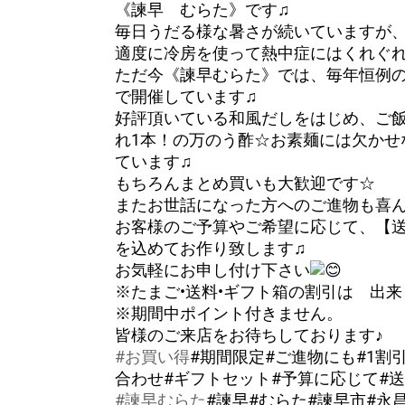
《諫早 むらた》です♫
毎日うだる様な暑さが続いていますが
適度に冷房を使って熱中症にはくれぐ
ただ今《諫早むらた》では、毎年恒例の
で開催しています♫
好評頂いている和風だしをはじめ、ご飯
れ1本！の万のう酢☆お素麺には欠かせ
ています♫
もちろんまとめ買いも大歓迎です☆
またお世話になった方へのご進物も喜
お客様のご予算やご希望に応じて、【
を込めてお作り致します♫
お気軽にお申し付け下さい
※たまご•送料•ギフト箱の割引は 出
※期間中ポイント付きません。
皆様のご来店をお待ちしております♪
#お買い得
#期間限定#ご進物にも#1割
合わせ#ギフトセット#予算に応じて#
#諫早むらた
#諫早#むらた#諫早市#永昌